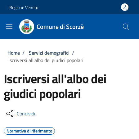
Salta al contenuto principale
Skip to footer content
Regione Veneto
Comune di Scorzè
Briciole di pane
Home
/
Servizi demografici
/
Iscriversi all'albo dei giudici popolari
Iscriversi all'albo dei
giudici popolari
Condividi
Normativa di riferimento