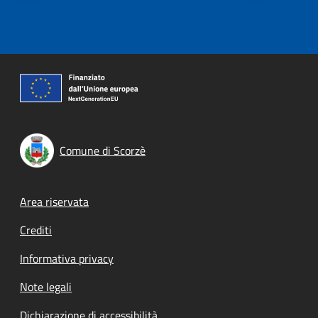
Comune di Scorzè
Footer menu
Area riservata
Crediti
Informativa privacy
Note legali
Dichiarazione di accessibilità