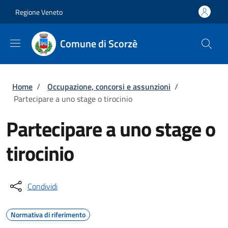
Salta al contenuto principale
Skip to footer content
Regione Veneto
Comune di Scorzè
Briciole di pane
Home
/
Occupazione, concorsi e assunzioni
/
Partecipare a uno stage o tirocinio
Partecipare a uno stage o
tirocinio
Condividi
Normativa di riferimento