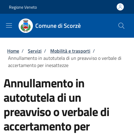
Salta al contenuto principale
Skip to footer content
Regione Veneto
Comune di Scorzè
Briciole di pane
Home
/
Servizi
/
Mobilità e trasporti
/
Annullamento in autotutela di un preavviso o verbale di
accertamento per inesattezze
Annullamento in
autotutela di un
preavviso o verbale di
accertamento per