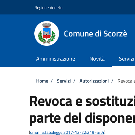
Salta al contenuto principale
Skip to footer content
Regione Veneto
Comune di Scorzè
Amministrazione
Novità
Servizi
Briciole di pane
Home
/
Servizi
/
Autorizzazioni
/
Revoca e
Revoca e sostituzi
parte del dispone
(
urn:nir:stato:legge:2017-12-22;219~art4
)