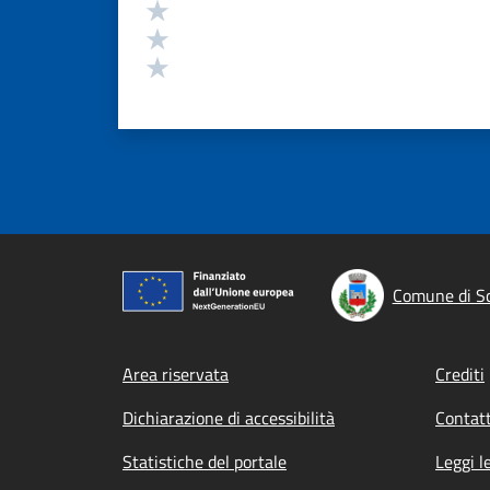
Valuta 3 stelle su 5
Valuta 2 stelle su 5
Valuta 1 stelle su 5
Comune di S
Footer menu
Area riservata
Crediti
Dichiarazione di accessibilità
Contatt
Statistiche del portale
Leggi l