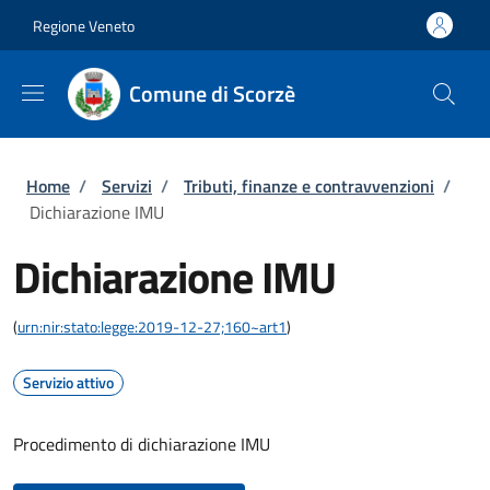
Salta al contenuto principale
Skip to footer content
Regione Veneto
Comune di Scorzè
Briciole di pane
Home
/
Servizi
/
Tributi, finanze e contravvenzioni
/
Dichiarazione IMU
Dichiarazione IMU
(
urn:nir:stato:legge:2019-12-27;160~art1
)
Servizio attivo
Procedimento di dichiarazione IMU