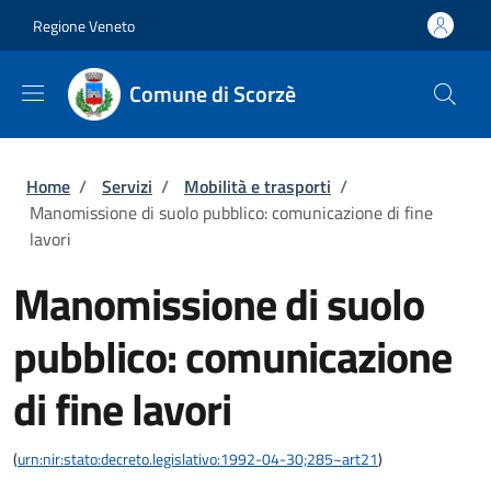
Salta al contenuto principale
Skip to footer content
Regione Veneto
Comune di Scorzè
Briciole di pane
Home
/
Servizi
/
Mobilità e trasporti
/
Manomissione di suolo pubblico: comunicazione di fine
lavori
Manomissione di suolo
pubblico: comunicazione
di fine lavori
(
urn:nir:stato:decreto.legislativo:1992-04-30;285~art21
)