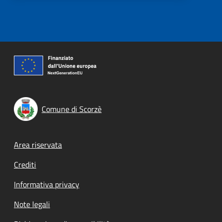
Comune di Scorzè
Footer menu
Area riservata
Crediti
Informativa privacy
Note legali