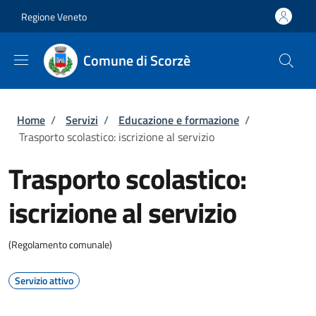
Salta al contenuto principale
Skip to footer content
Regione Veneto
Comune di Scorzè
Briciole di pane
Home
/
Servizi
/
Educazione e formazione
/
Trasporto scolastico: iscrizione al servizio
Trasporto scolastico:
iscrizione al servizio
(Regolamento comunale)
Servizio attivo