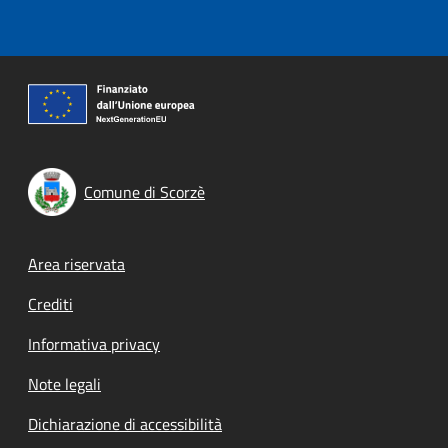
Comune di Scorzè
Footer menu
Area riservata
Crediti
Informativa privacy
Note legali
Dichiarazione di accessibilità