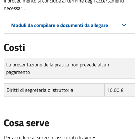
Il procedimento si conclude al termine degli accertamenti
necessari.
Moduli da compilare e documenti da allegare
Costi
Tipo di pagamento
Importo
La presentazione della pratica non prevede alcun
pagamento
Diritti di segreteria o istruttoria
16,00 €
Cosa serve
Per accedere al servizio, assicurati di avere: