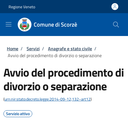
Salta al contenuto principale
Skip to footer content
Regione Veneto
Comune di Scorzè
Briciole di pane
Home
/
Servizi
/
Anagrafe e stato civile
/
Avvio del procedimento di divorzio o separazione
Avvio del procedimento di
divorzio o separazione
(
urn:nir:stato:decreto.legge:2014-09-12;132~art12
)
Servizio attivo