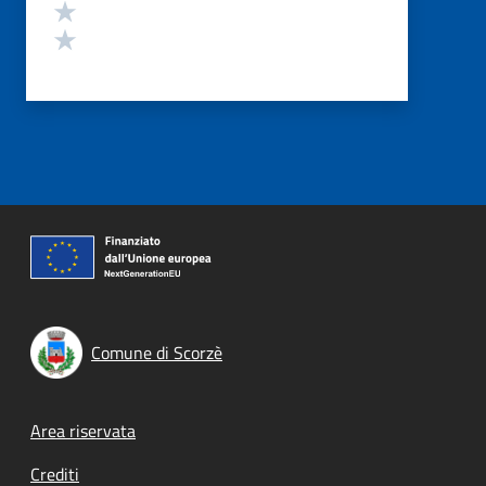
Valuta 2 stelle su 5
Valuta 1 stelle su 5
Comune di Scorzè
Footer menu
Area riservata
Crediti