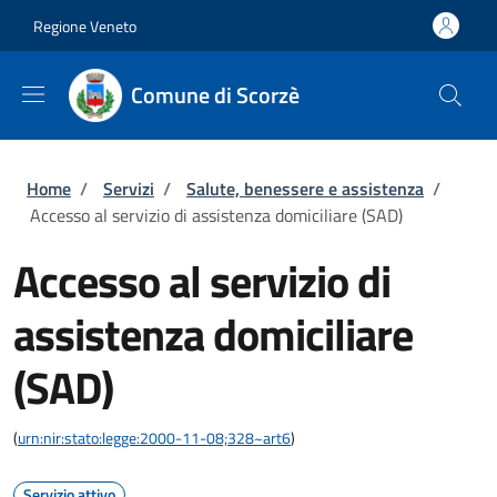
Salta al contenuto principale
Skip to footer content
Regione Veneto
Comune di Scorzè
Briciole di pane
Home
/
Servizi
/
Salute, benessere e assistenza
/
Accesso al servizio di assistenza domiciliare (SAD)
Accesso al servizio di
assistenza domiciliare
(SAD)
(
urn:nir:stato:legge:2000-11-08;328~art6
)
Servizio attivo