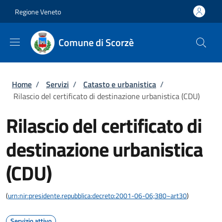
Salta al contenuto principale
Skip to footer content
Regione Veneto
Comune di Scorzè
Briciole di pane
Home
/
Servizi
/
Catasto e urbanistica
/
Rilascio del certificato di destinazione urbanistica (CDU)
Rilascio del certificato di
destinazione urbanistica
(CDU)
(
urn:nir:presidente.repubblica:decreto:2001-06-06;380~art30
)
Servizio attivo