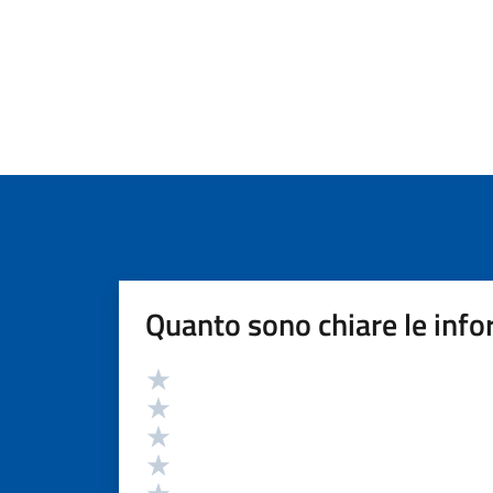
Quanto sono chiare le info
Valutazione
Valuta 5 stelle su 5
Valuta 4 stelle su 5
Valuta 3 stelle su 5
Valuta 2 stelle su 5
Valuta 1 stelle su 5