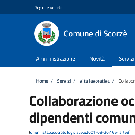
Salta al contenuto principale
Skip to footer content
Regione Veneto
Comune di Scorzè
Amministrazione
Novità
Servizi
Briciole di pane
Home
/
Servizi
/
Vita lavorativa
/
Collabo
Collaborazione oc
dipendenti comun
(
urn:nir:stato:decreto.legislativo:2001-03-30;165~art53
)