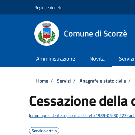
Salta al contenuto principale
Skip to footer content
Regione Veneto
Comune di Scorzè
Amministrazione
Novità
Servizi
Briciole di pane
Home
/
Servizi
/
Anagrafe e stato civile
/
Cessazione della 
(
urn:nir:presidente.repubblica:decreto:1989-05-30;223~ar
Servizio attivo