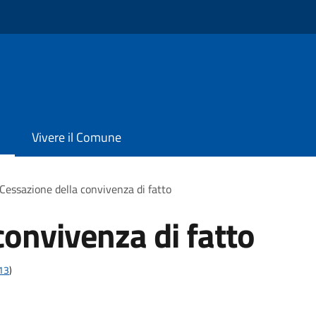
Vivere il Comune
Cessazione della convivenza di fatto
convivenza di fatto
t13
)