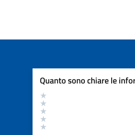
Quanto sono chiare le info
Valutazione
Valuta 5 stelle su 5
Valuta 4 stelle su 5
Valuta 3 stelle su 5
Valuta 2 stelle su 5
Valuta 1 stelle su 5