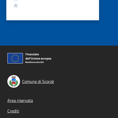
Valuta 1 stelle su 5
Comune di Scorzè
Footer menu
Area riservata
Crediti