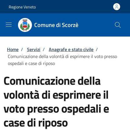
Salta al contenuto principale
Skip to footer content
Regione Veneto
Comune di Scorzè
Briciole di pane
Home
/
Servizi
/
Anagrafe e stato civile
/
Comunicazione della volontà di esprimere il voto presso
ospedali e case di riposo
Comunicazione della
volontà di esprimere il
voto presso ospedali e
case di riposo