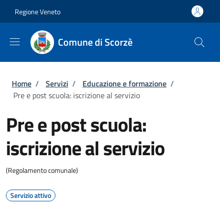
Salta al contenuto principale
Skip to footer content
Regione Veneto
Comune di Scorzè
Briciole di pane
Home
/
Servizi
/
Educazione e formazione
/
Pre e post scuola: iscrizione al servizio
Pre e post scuola:
iscrizione al servizio
(Regolamento comunale)
Servizio attivo