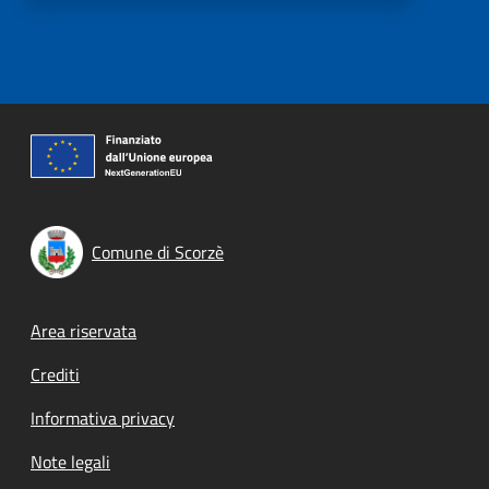
Comune di Scorzè
Footer menu
Area riservata
Crediti
Informativa privacy
Note legali