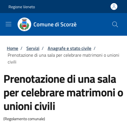
Salta al contenuto principale
Skip to footer content
Regione Veneto
Comune di Scorzè
Briciole di pane
Home
/
Servizi
/
Anagrafe e stato civile
/
Prenotazione di una sala per celebrare matrimoni o unioni
civili
Prenotazione di una sala
per celebrare matrimoni o
unioni civili
(Regolamento comunale)